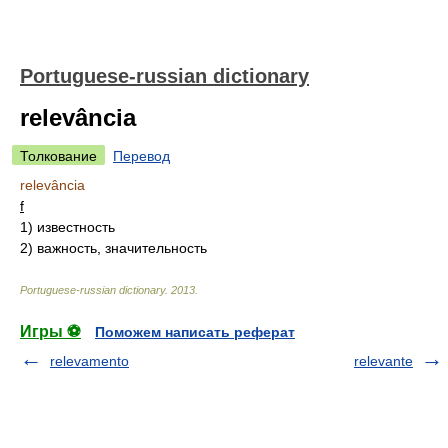
Portuguese-russian dictionary
relevância
Толкование
Перевод
relevância
f
1)
известность
2)
важность, значительность
Portuguese-russian dictionary
.
2013
.
Игры ⚽
Поможем написать реферат
relevamento
relevante