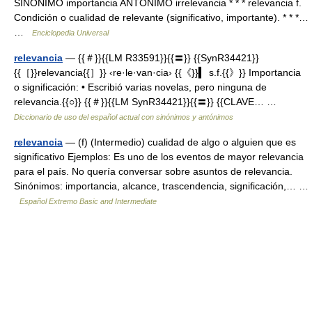
SINÓNIMO importancia ANTÓNIMO irrelevancia * * * relevancia f.
Condición o cualidad de relevante (significativo, importante). * * *…
…
Enciclopedia Universal
relevancia
— {{＃}}{{LM R33591}}{{〓}} {{SynR34421}}
{{［}}relevancia{{］}} ‹re·le·van·cia› {{《}}▍ s.f.{{》}} Importancia
o significación: • Escribió varias novelas, pero ninguna de
relevancia.{{○}} {{＃}}{{LM SynR34421}}{{〓}} {{CLAVE… …
Diccionario de uso del español actual con sinónimos y antónimos
relevancia
— (f) (Intermedio) cualidad de algo o alguien que es
significativo Ejemplos: Es uno de los eventos de mayor relevancia
para el país. No quería conversar sobre asuntos de relevancia.
Sinónimos: importancia, alcance, trascendencia, significación,… …
Español Extremo Basic and Intermediate